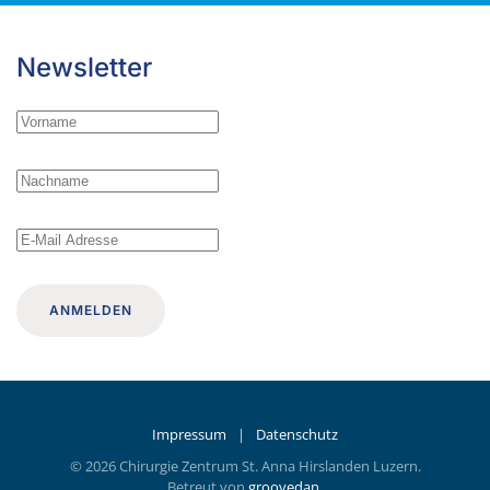
Newsletter
ANMELDEN
Impressum
|
Datenschutz
©
2026
Chirurgie Zentrum St. Anna Hirslanden Luzern.
Betreut von
groovedan
.