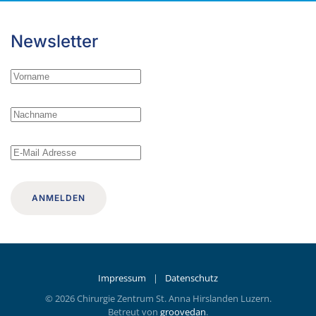
Newsletter
ANMELDEN
Impressum
|
Datenschutz
©
2026
Chirurgie Zentrum St. Anna Hirslanden Luzern.
Betreut von
groovedan
.